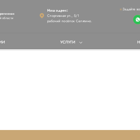
Задайте в
Наш адрес:
 регионах
Спортивная ул., 5/1
й области
рабочий посёлок Селятино.
ИИ
УСЛУГИ
Н
дорог